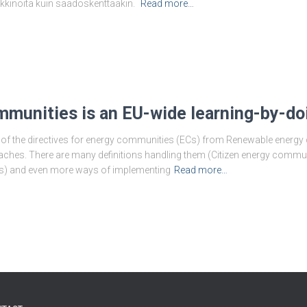
rkkinoita kuin säädöskenttääkin.
Read more…
mmunities is an EU-wide learning-by-do
 the directives for energy communities (ECs) from Renewable energy dire
oaches. There are many definitions handling them (Citizen energy comm
rs) and even more ways of implementing
Read more…