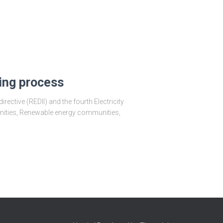
ing process
ctive (REDII) and the fourth Electricity
unities, Renewable energy communities,