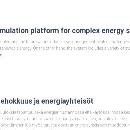
imulation platform for complex energy 
omplex, and the future will introduce new management-related challenges. I
renewable energy. On the other hand, the system includes a variety of st
e…
ehokkuus ja energiayhteisöt
uutoksia tapahtuu sekä energian tuotannossa että käytössä, missä ke
akennetussa ympäristössäkin. Lisääntyvä paikallinen, uusiutuviin energi
yödyntäminen luo myös tarvetta osaltaan energiayhteisöjen muodostumis