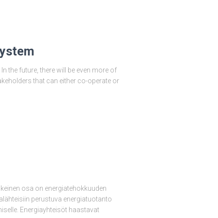
system
n the future, there will be even more of
akeholders that can either co-operate or
skeinen osa on energiatehokkuuden
alähteisiin perustuva energiatuotanto
elle. Energiayhteisöt haastavat