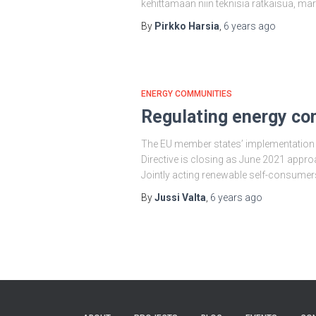
kehittämään niin teknisiä ratkaisua, ma
By
Pirkko Harsia
,
6 years
ago
ENERGY COMMUNITIES
Regulating energy co
The EU member states’ implementation of
Directive is closing as June 2021 appr
Jointly acting renewable self-consume
By
Jussi Valta
,
6 years
ago