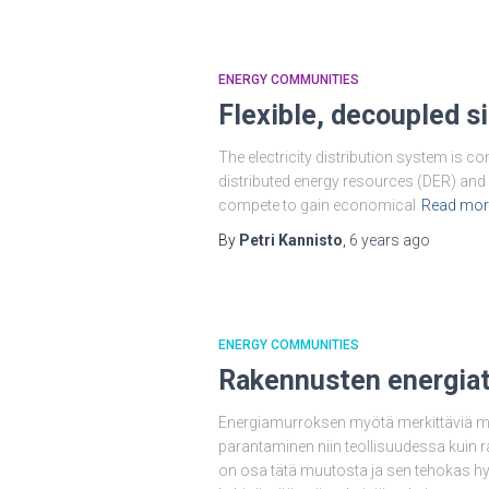
ENERGY COMMUNITIES
Flexible, decoupled s
The electricity distribution system is c
distributed energy resources (DER) and 
compete to gain economical
Read mor
By
Petri Kannisto
,
6 years
ago
ENERGY COMMUNITIES
Rakennusten energiat
Energiamurroksen myötä merkittäviä m
parantaminen niin teollisuudessa kuin r
on osa tätä muutosta ja sen tehokas h